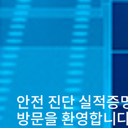
안
전
진
단
실
적
증
방
문
을
환
영
합
니